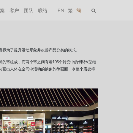
案
客户
团队
联络
EN
繁
簡
目标为了提升运动形象并改善产品分类的模式。
的环组成，而两个环之间有着105个转变中的倒转V型结
勾画出人体在空间中活动的抽象韵律画面，令整个店变得