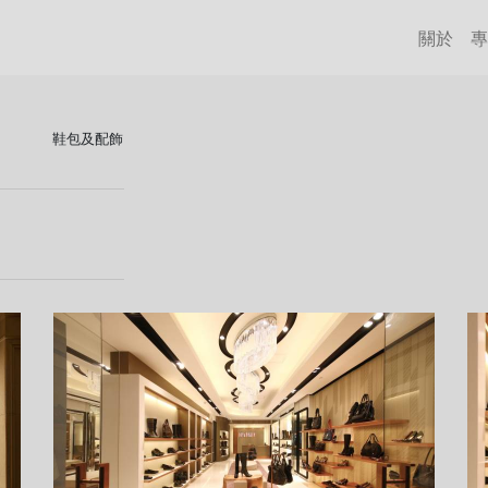
關於
專
鞋包及配飾