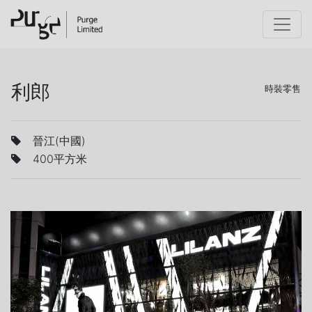
利郎
時裝零售
晉江(中國)
400平方米