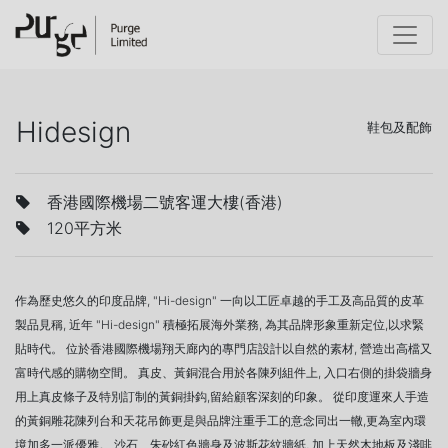
Hidesign
鞋包及配飾
香港國際機場二號客運大樓(香港)
120平方米
作為歷史悠久的印度品牌, "Hi-design" 一向以工匠卓越的手工及高品質的皮革
製品見稱, 近年 "Hi-design" 積極拓展海外業務, 為其品牌形象重新定位,以求緊
貼時代。 位於香港國際機場翔天廊內的專門店設計以自然的素材, 營造出高檔又
富時代感的購物空間。 真皮、黃銅混合用於各陳列組件上, 入口右側的掛袋牆身
用上真皮條子及特別訂制的黃銅掛鈎,留給顧客深刻的印象。 從印度運來人手造
的黃銅雕花陳列台和天花吊飾更是與品牌注重手工的意念同出一轍,更為室內環
境加多一派優雅。 沙石、朱砂紅色牆身及波斯花紋牆紙, 加上天然木地板及淺啡